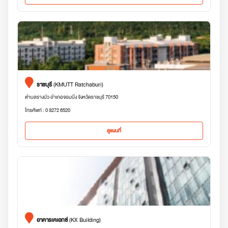
ราชบุรี
(KMUTT Ratchaburi)
ตำบลรางบัว อำเภอจอมบึง จังหวัดราชบุรี 70150
โทรศัพท์ : 0 3272 6520
ดูแผนที่
อาคารเคเอกซ์
(KX Building)