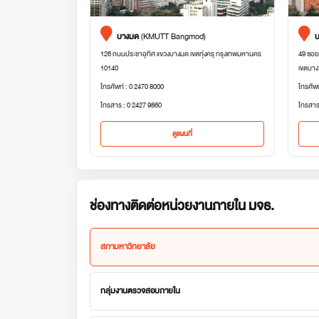
บางมด
(KMUTT Bangmod)
บ
126 ถนนประชาอุทิศ แขวงบางมด เขตทุ่งครุ กรุงเทพมหานคร
49 ซอย
10140
เขตบาง
โทรศัพท์ : 0 2470 8000
โทรศัพ
โทรสาร : 0 2427 9860
โทรสาร
ดูแผนที่
ช่องทางติดต่อหน่วยงานภายใน มจธ.
สภามหาวิทยาลัย
กลุ่มงานตรวจสอบภายใน