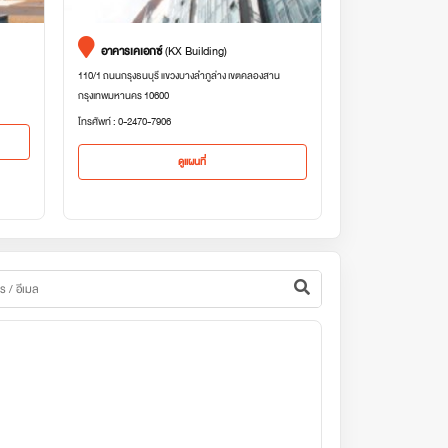
อาคารเคเอกซ์
(KX Building)
110/1 ถนนกรุงธนบุรี แขวงบางลำภูล่าง เขตคลองสาน
กรุงเทพมหานคร 10600
โทรศัพท์ : 0-2470-7906
ดูแผนที่