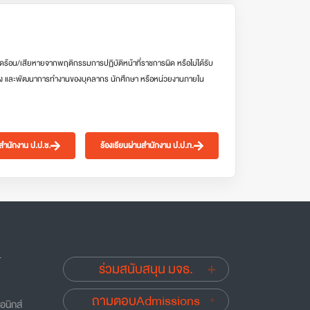
ดร้อน/เสียหายจากพฤติกรรมการปฏิบัติหน้าที่ราชการผิด หรือไม่ได้รับ
ง และพัฒนาการทำงานของบุคลากร นักศึกษา หรือหน่วยงานภายใน
นสำนักงาน ป.ป.ช.
ร้องเรียนผ่านสำนักงาน ป.ป.ท.
.
ร่วมสนับสนุน มจธ.
ถามตอบAdmissions
อนิกส์