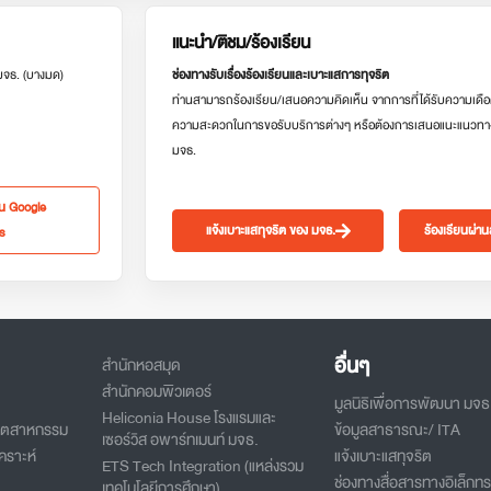
แนะนำ/ติชม/ร้องเรียน
 มจธ. (บางมด)
ช่องทางรับเรื่องร้องเรียนและเบาะแสการทุจริต
ท่านสามารถร้องเรียน/เสนอความคิดเห็น จากการที่ได้รับความเดือ
ความสะดวกในการขอรับบริการต่างๆ หรือต้องการเสนอแนะแนวทา
มจธ.
ใน Google
แจ้งเบาะแสทุจริต ของ มจธ.
ร้องเรียนผ่า
s
อื่นๆ
สำนักหอสมุด
สำนักคอมพิวเตอร์
มูลนิธิเพื่อการพัฒนา มจธ
Heliconia House โรงแรมและ
อุตสาหกรรม
ข้อมูลสาธารณะ/ ITA
เซอร์วิส อพาร์ทเมนท์ มจธ.
คราะห์
แจ้งเบาะแสทุจริต
ETS Tech Integration (แหล่งรวม
ช่องทางสื่อสารทางอิเล็กทร
เทคโนโลยีการศึกษา)