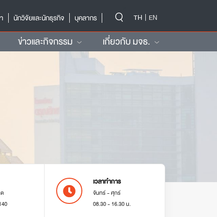
-->
TH
EN
ษา
นักวิจัยและนักธุรกิจ
บุคลากร
ข่าวและกิจกรรม
เกี่ยวกับ มจธ.
เวลาทำการ
มด
จันทร์ - ศุกร์
140
08.30 - 16.30 น.