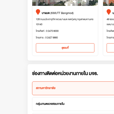
บางมด
(KMUTT Bangmod)
บ
126 ถนนประชาอุทิศ แขวงบางมด เขตทุ่งครุ กรุงเทพมหานคร
49 ซอย
10140
เขตบาง
โทรศัพท์ : 0 2470 8000
โทรศัพ
โทรสาร : 0 2427 9860
โทรสาร
ดูแผนที่
ช่องทางติดต่อหน่วยงานภายใน มจธ.
สภามหาวิทยาลัย
กลุ่มงานตรวจสอบภายใน