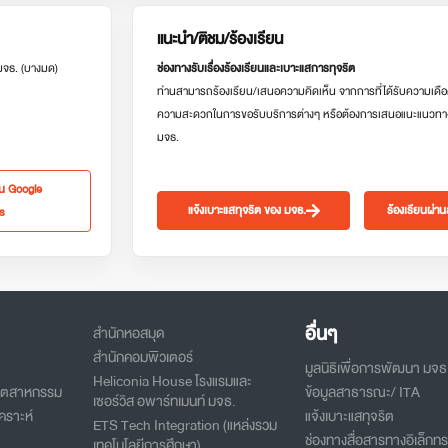
แนะนำ/ติชม/ร้องเรียน
 มจธ. (บางมด)
ช่องทางรับเรื่องร้องเรียนและเบาะแสการทุจริต
ท่านสามารถร้องเรียน/เสนอความคิดเห็น จากการที่ได้รับความเดือ
ความสะดวกในการขอรับบริการต่างๆ หรือต้องการเสนอแนะแนวทา
มจธ.
ใน Google
แจ้งเบาะแสทุจริต ของ มจธ.
ร้องเรียนผ่า
s
อื่นๆ
สำนักหอสมุด
สำนักคอมพิวเตอร์
มูลนิธิเพื่อการพัฒนา มจธ
Heliconia House โรงแรมและ
อุตสาหกรรม
ข้อมูลสาธารณะ/ ITA
เซอร์วิส อพาร์ทเมนท์ มจธ.
คราะห์
แจ้งเบาะแสทุจริต
ETS Tech Integration (แหล่งรวม
ช่องทางสื่อสารทางอิเล็กทร
เทคโนโลยีการศึกษา)