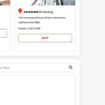
อาคารเคเอกซ์
(KX Building)
110/1 ถนนกรุงธนบุรี แขวงบางลำภูล่าง เขตคลองสาน
กรุงเทพมหานคร 10600
โทรศัพท์ : 0-2470-7906
ดูแผนที่