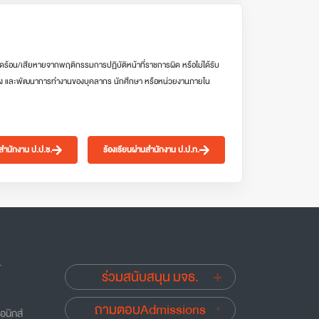
ดร้อน/เสียหายจากพฤติกรรมการปฏิบัติหน้าที่ราชการผิด หรือไม่ได้รับ
ง และพัฒนาการทำงานของบุคลากร นักศึกษา หรือหน่วยงานภายใน
นสำนักงาน ป.ป.ช.
ร้องเรียนผ่านสำนักงาน ป.ป.ท.
.
ร่วมสนับสนุน มจธ.
ถามตอบAdmissions
อนิกส์