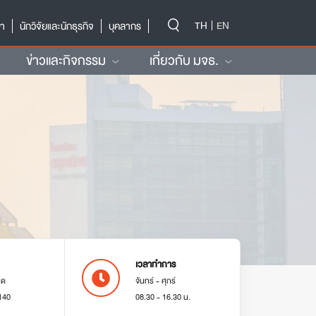
-->
TH
EN
ษา
นักวิจัยและนักธุรกิจ
บุคลากร
ข่าวและกิจกรรม
เกี่ยวกับ มจธ.
เวลาทำการ
มด
จันทร์ - ศุกร์
140
08.30 - 16.30 น.