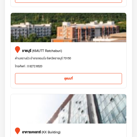
ราชบุรี
(KMUTT Ratchaburi)
ตำบลรางบัว อำเภอจอมบึง จังหวัดราชบุรี 70150
โทรศัพท์ : 0 3272 6520
ดูแผนที่
อาคารเคเอกซ์
(KX Building)