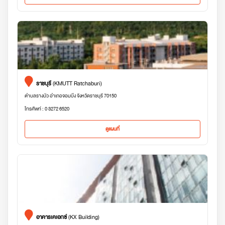
ราชบุรี
(KMUTT Ratchaburi)
ตำบลรางบัว อำเภอจอมบึง จังหวัดราชบุรี 70150
โทรศัพท์ : 0 3272 6520
ดูแผนที่
อาคารเคเอกซ์
(KX Building)