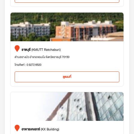
ราชบุรี
(KMUTT Ratchaburi)
ตำบลรางบัว อำเภอจอมบึง จังหวัดราชบุรี 70150
โทรศัพท์ : 0 3272 6520
ดูแผนที่
อาคารเคเอกซ์
(KX Building)