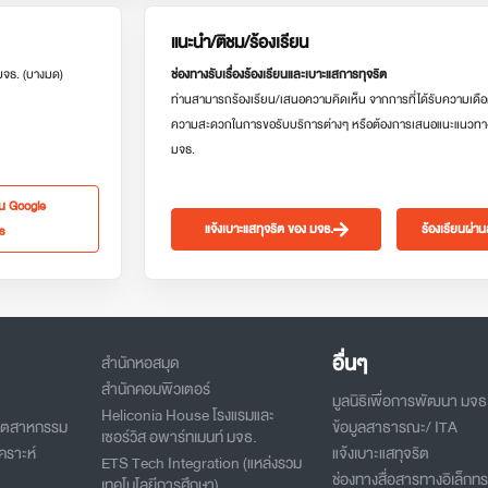
แนะนำ/ติชม/ร้องเรียน
 มจธ. (บางมด)
ช่องทางรับเรื่องร้องเรียนและเบาะแสการทุจริต
ท่านสามารถร้องเรียน/เสนอความคิดเห็น จากการที่ได้รับความเดือ
ความสะดวกในการขอรับบริการต่างๆ หรือต้องการเสนอแนะแนวทา
มจธ.
ใน Google
แจ้งเบาะแสทุจริต ของ มจธ.
ร้องเรียนผ่า
s
อื่นๆ
สำนักหอสมุด
สำนักคอมพิวเตอร์
มูลนิธิเพื่อการพัฒนา มจธ
Heliconia House โรงแรมและ
อุตสาหกรรม
ข้อมูลสาธารณะ/ ITA
เซอร์วิส อพาร์ทเมนท์ มจธ.
คราะห์
แจ้งเบาะแสทุจริต
ETS Tech Integration (แหล่งรวม
ช่องทางสื่อสารทางอิเล็กทร
เทคโนโลยีการศึกษา)