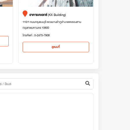
อาคารเคเอกซ์
(KX Building)
110/1 ถนนกรุงธนบุรี แขวงบางลำภูล่าง เขตคลองสาน
กรุงเทพมหานคร 10600
โทรศัพท์ : 0-2470-7906
ดูแผนที่