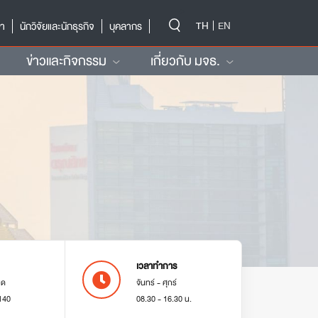
-->
TH
EN
ษา
นักวิจัยและนักธุรกิจ
บุคลากร
ข่าวและกิจกรรม
เกี่ยวกับ มจธ.
เวลาทำการ
มด
จันทร์ - ศุกร์
140
08.30 - 16.30 น.