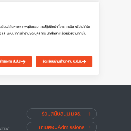
ดร้อน/เสียหายจากพฤติกรรมการปฏิบัติหน้าที่ราชการผิด หรือไม่ได้รับ
ง และพัฒนาการทำงานของบุคลากร นักศึกษา หรือหน่วยงานภายใน
นสำนักงาน ป.ป.ช.
ร้องเรียนผ่านสำนักงาน ป.ป.ท.
.
ร่วมสนับสนุน มจธ.
ถามตอบAdmissions
อนิกส์