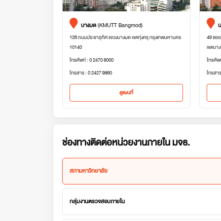
บางมด
(KMUTT Bangmod)
บ
126 ถนนประชาอุทิศ แขวงบางมด เขตทุ่งครุ กรุงเทพมหานคร
49 ซอย
10140
เขตบาง
โทรศัพท์ : 0 2470 8000
โทรศัพ
โทรสาร : 0 2427 9860
โทรสาร
ดูแผนที่
ช่องทางติดต่อหน่วยงานภายใน มจธ.
สภามหาวิทยาลัย
กลุ่มงานตรวจสอบภายใน