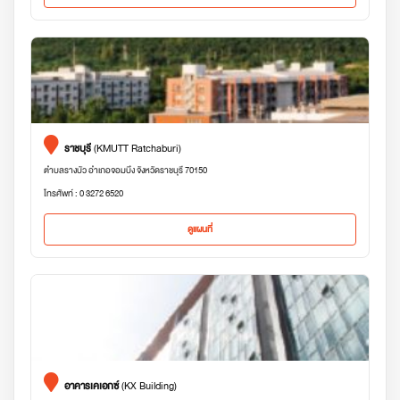
ราชบุรี
(KMUTT Ratchaburi)
ตำบลรางบัว อำเภอจอมบึง จังหวัดราชบุรี 70150
โทรศัพท์ : 0 3272 6520
ดูแผนที่
อาคารเคเอกซ์
(KX Building)