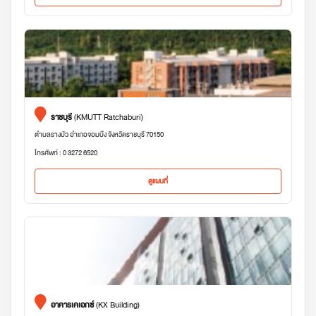
ราชบุรี
(KMUTT Ratchaburi)
ตำบลรางบัว อำเภอจอมบึง จังหวัดราชบุรี 70150
โทรศัพท์ : 0 3272 6520
ดูแผนที่
อาคารเคเอกซ์
(KX Building)