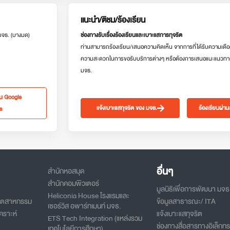
แนะนำ/ติชม/ร้องเรียน
 มจธ. (บางมด)
ช่องทางรับเรื่องร้องเรียนและเบาะแสการทุจริต
ท่านสามารถร้องเรียน/เสนอความคิดเห็น จากการที่ได้รับความเดือ
ความสะดวกในการขอรับบริการต่างๆ หรือต้องการเสนอแนะแนวทา
มจธ.
ใน Google
แจ้งเบาะแสทุจริต ของ มจธ.
ร้องเรียนผ่า
s
อื่นๆ
สำนักหอสมุด
สำนักคอมพิวเตอร์
มูลนิธิเพื่อการพัฒนา มจธ
Heliconia House โรงแรมและ
อุตสาหกรรม
ข้อมูลสาธารณะ/ ITA
เซอร์วิส อพาร์ทเมนท์ มจธ.
คราะห์
แจ้งเบาะแสทุจริต
ETS Tech Integration (แหล่งรวม
ช่องทางสื่อสารทางอิเล็กทร
เทคโนโลยีการศึกษา)