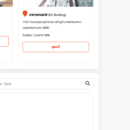
อาคารเคเอกซ์
(KX Building)
110/1 ถนนกรุงธนบุรี แขวงบางลำภูล่าง เขตคลองสาน
กรุงเทพมหานคร 10600
โทรศัพท์ : 0-2470-7906
ดูแผนที่