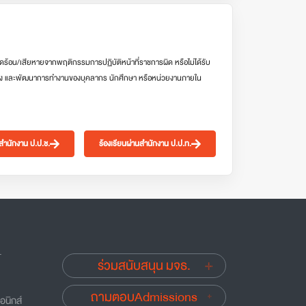
ดร้อน/เสียหายจากพฤติกรรมการปฏิบัติหน้าที่ราชการผิด หรือไม่ได้รับ
ง และพัฒนาการทำงานของบุคลากร นักศึกษา หรือหน่วยงานภายใน
นสำนักงาน ป.ป.ช.
ร้องเรียนผ่านสำนักงาน ป.ป.ท.
.
ร่วมสนับสนุน มจธ.
ถามตอบAdmissions
อนิกส์