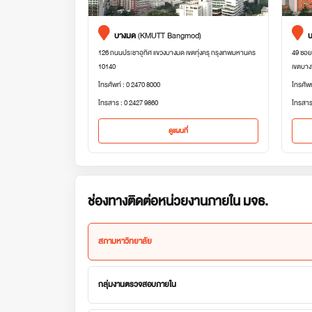
บางมด
(KMUTT Bangmod)
บ
126 ถนนประชาอุทิศ แขวงบางมด เขตทุ่งครุ กรุงเทพมหานคร
49 ซอย
10140
เขตบาง
โทรศัพท์ : 0 2470 8000
โทรศัพ
โทรสาร : 0 2427 9860
โทรสาร
ดูแผนที่
ช่องทางติดต่อหน่วยงานภายใน มจธ.
สภามหาวิทยาลัย
กลุ่มงานตรวจสอบภายใน