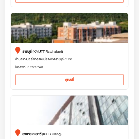
ราชบุรี
(KMUTT Ratchaburi)
ตำบลรางบัว อำเภอจอมบึง จังหวัดราชบุรี 70150
โทรศัพท์ : 0 3272 6520
ดูแผนที่
อาคารเคเอกซ์
(KX Building)