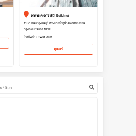
อาคารเคเอกซ์
(KX Building)
110/1 ถนนกรุงธนบุรี แขวงบางลำภูล่าง เขตคลองสาน
กรุงเทพมหานคร 10600
โทรศัพท์ : 0-2470-7906
ดูแผนที่