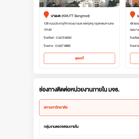
บางมด
(KMUTT Bangmod)
บ
126 ถนนประชาอุทิศ แขวงบางมด เขตทุ่งครุ กรุงเทพมหานคร
49 ซอย
10140
เขตบาง
โทรศัพท์ : 0 2470 8000
โทรศัพ
โทรสาร : 0 2427 9860
โทรสาร
ดูแผนที่
ช่องทางติดต่อหน่วยงานภายใน มจธ.
สภามหาวิทยาลัย
กลุ่มงานตรวจสอบภายใน