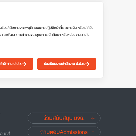
ดร้อน/เสียหายจากพฤติกรรมการปฏิบัติหน้าที่ราชการผิด หรือไม่ได้รับ
ง และพัฒนาการทำงานของบุคลากร นักศึกษา หรือหน่วยงานภายใน
นสำนักงาน ป.ป.ช.
ร้องเรียนผ่านสำนักงาน ป.ป.ท.
.
ร่วมสนับสนุน มจธ.
ถามตอบAdmissions
อนิกส์