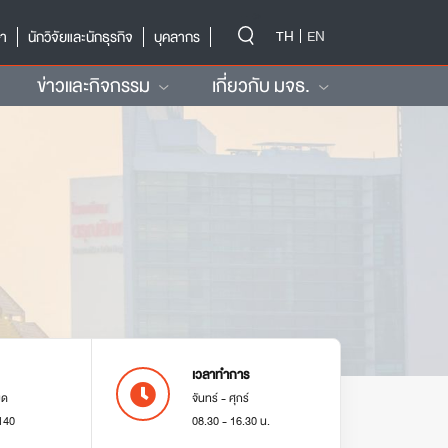
-->
TH
EN
ษา
นักวิจัยและนักธุรกิจ
บุคลากร
ข่าวและกิจกรรม
เกี่ยวกับ มจธ.
เวลาทำการ
มด
จันทร์ - ศุกร์
140
08.30 - 16.30 น.