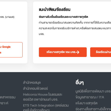
แนะนำ/ติชม/ร้องเรียน
 มจธ. (บางมด)
ช่องทางรับเรื่องร้องเรียนและเบาะแสการทุจริต
ท่านสามารถร้องเรียน/เสนอความคิดเห็น จากการที่ได้รับความเดือ
ความสะดวกในการขอรับบริการต่างๆ หรือต้องการเสนอแนะแนวทา
มจธ.
ใน Google
แจ้งเบาะแสทุจริต ของ มจธ.
ร้องเรียนผ่า
s
อื่นๆ
สำนักหอสมุด
สำนักคอมพิวเตอร์
มูลนิธิเพื่อการพัฒนา มจธ
Heliconia House โรงแรมและ
อุตสาหกรรม
ข้อมูลสาธารณะ/ ITA
เซอร์วิส อพาร์ทเมนท์ มจธ.
คราะห์
แจ้งเบาะแสทุจริต
ETS Tech Integration (แหล่งรวม
ช่องทางสื่อสารทางอิเล็กทร
เทคโนโลยีการศึกษา)