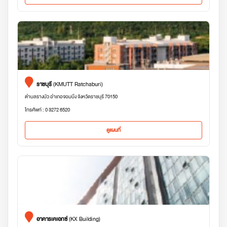
ราชบุรี
(KMUTT Ratchaburi)
ตำบลรางบัว อำเภอจอมบึง จังหวัดราชบุรี 70150
โทรศัพท์ : 0 3272 6520
ดูแผนที่
อาคารเคเอกซ์
(KX Building)