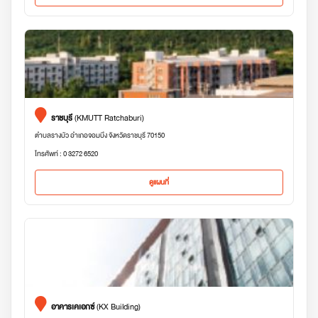
ราชบุรี
(KMUTT Ratchaburi)
ตำบลรางบัว อำเภอจอมบึง จังหวัดราชบุรี 70150
โทรศัพท์ : 0 3272 6520
ดูแผนที่
อาคารเคเอกซ์
(KX Building)