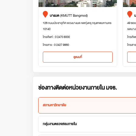
บางมด
(KMUTT Bangmod)
บ
126 ถนนประชาอุทิศ แขวงบางมด เขตทุ่งครุ กรุงเทพมหานคร
49 ซอย
10140
เขตบาง
โทรศัพท์ : 0 2470 8000
โทรศัพ
โทรสาร : 0 2427 9860
โทรสาร
ดูแผนที่
ช่องทางติดต่อหน่วยงานภายใน มจธ.
สภามหาวิทยาลัย
กลุ่มงานตรวจสอบภายใน