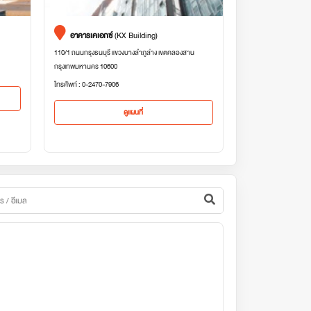
อาคารเคเอกซ์
(KX Building)
110/1 ถนนกรุงธนบุรี แขวงบางลำภูล่าง เขตคลองสาน
กรุงเทพมหานคร 10600
โทรศัพท์ : 0-2470-7906
ดูแผนที่