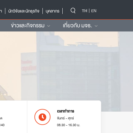
-->
TH
EN
ษา
นักวิจัยและนักธุรกิจ
บุคลากร
ข่าวและกิจกรรม
เกี่ยวกับ มจธ.
เวลาทำการ
มด
จันทร์ - ศุกร์
140
08.30 - 16.30 น.