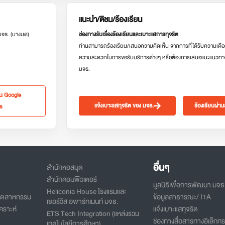
แนะนำ/ติชม/ร้องเรียน
 มจธ. (บางมด)
ช่องทางรับเรื่องร้องเรียนและเบาะแสการทุจริต
ท่านสามารถร้องเรียน/เสนอความคิดเห็น จากการที่ได้รับความเดือ
ความสะดวกในการขอรับบริการต่างๆ หรือต้องการเสนอแนะแนวทา
มจธ.
ใน Google
แจ้งเบาะแสทุจริต ของ มจธ.
ร้องเรียนผ่า
s
อื่นๆ
สำนักหอสมุด
สำนักคอมพิวเตอร์
มูลนิธิเพื่อการพัฒนา มจธ
Heliconia House โรงแรมและ
อุตสาหกรรม
ข้อมูลสาธารณะ/ ITA
เซอร์วิส อพาร์ทเมนท์ มจธ.
คราะห์
แจ้งเบาะแสทุจริต
ETS Tech Integration (แหล่งรวม
ช่องทางสื่อสารทางอิเล็กทร
เทคโนโลยีการศึกษา)