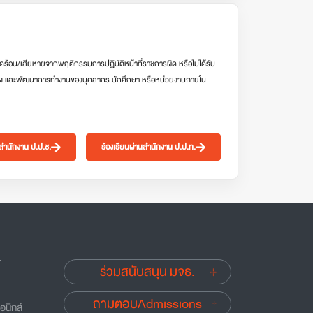
ดร้อน/เสียหายจากพฤติกรรมการปฏิบัติหน้าที่ราชการผิด หรือไม่ได้รับ
ง และพัฒนาการทำงานของบุคลากร นักศึกษา หรือหน่วยงานภายใน
นสำนักงาน ป.ป.ช.
ร้องเรียนผ่านสำนักงาน ป.ป.ท.
.
ร่วมสนับสนุน มจธ.
ถามตอบAdmissions
อนิกส์