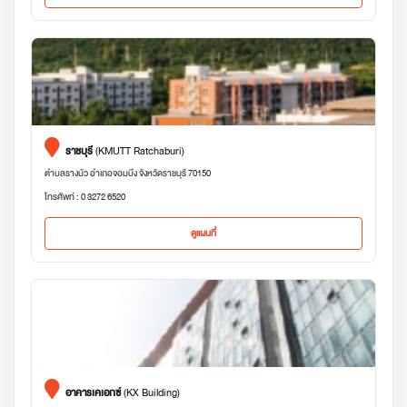
ราชบุรี
(KMUTT Ratchaburi)
ตำบลรางบัว อำเภอจอมบึง จังหวัดราชบุรี 70150
โทรศัพท์ : 0 3272 6520
ดูแผนที่
อาคารเคเอกซ์
(KX Building)