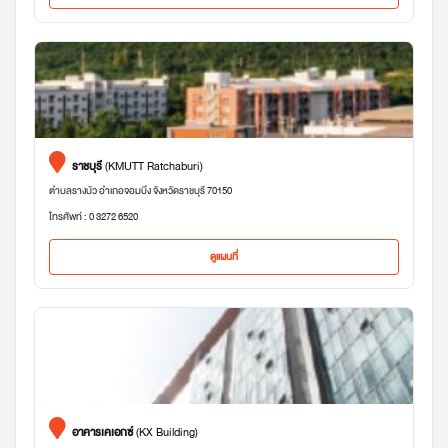
ราชบุรี
(KMUTT Ratchaburi)
ตำบลรางบัว อำเภอจอมบึง จังหวัดราชบุรี 70150
โทรศัพท์ : 0 3272 6520
ดูแผนที่
อาคารเคเอกซ์
(KX Building)