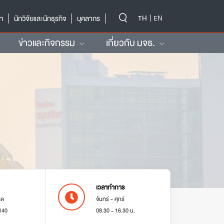
-->
TH
EN
ษา
นักวิจัยและนักธุรกิจ
บุคลากร
ข่าวและกิจกรรม
เกี่ยวกับ มจธ.
เวลาทำการ
มด
จันทร์ - ศุกร์
140
08.30 - 16.30 น.