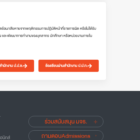
ดร้อน/เสียหายจากพฤติกรรมการปฏิบัติหน้าที่ราชการผิด หรือไม่ได้รับ
ง และพัฒนาการทำงานของบุคลากร นักศึกษา หรือหน่วยงานภายใน
นสำนักงาน ป.ป.ช.
ร้องเรียนผ่านสำนักงาน ป.ป.ท.
.
ร่วมสนับสนุน มจธ.
ถามตอบAdmissions
อนิกส์