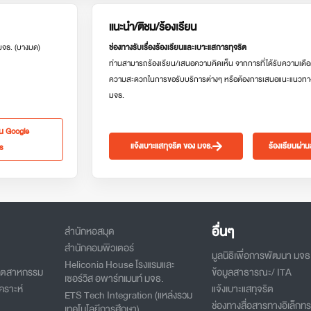
แนะนำ/ติชม/ร้องเรียน
 มจธ. (บางมด)
ช่องทางรับเรื่องร้องเรียนและเบาะแสการทุจริต
ท่านสามารถร้องเรียน/เสนอความคิดเห็น จากการที่ได้รับความเดือ
ความสะดวกในการขอรับบริการต่างๆ หรือต้องการเสนอแนะแนวทา
มจธ.
ใน Google
แจ้งเบาะแสทุจริต ของ มจธ.
ร้องเรียนผ่า
s
อื่นๆ
สำนักหอสมุด
สำนักคอมพิวเตอร์
มูลนิธิเพื่อการพัฒนา มจธ
Heliconia House โรงแรมและ
อุตสาหกรรม
ข้อมูลสาธารณะ/ ITA
เซอร์วิส อพาร์ทเมนท์ มจธ.
คราะห์
แจ้งเบาะแสทุจริต
ETS Tech Integration (แหล่งรวม
ช่องทางสื่อสารทางอิเล็กทร
เทคโนโลยีการศึกษา)