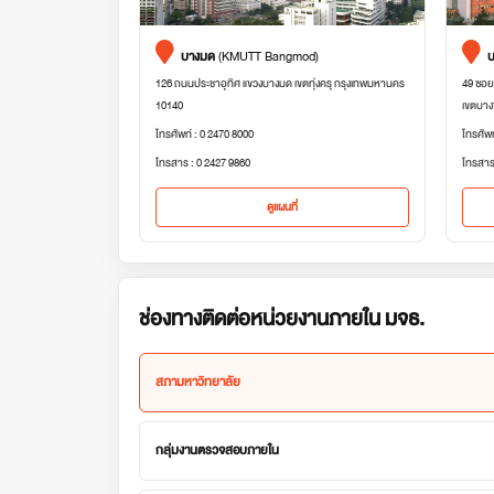
บางมด
(KMUTT Bangmod)
บ
126 ถนนประชาอุทิศ แขวงบางมด เขตทุ่งครุ กรุงเทพมหานคร
49 ซอย
10140
เขตบาง
โทรศัพท์ : 0 2470 8000
โทรศัพ
โทรสาร : 0 2427 9860
โทรสาร
ดูแผนที่
ช่องทางติดต่อหน่วยงานภายใน มจธ.
สภามหาวิทยาลัย
กลุ่มงานตรวจสอบภายใน