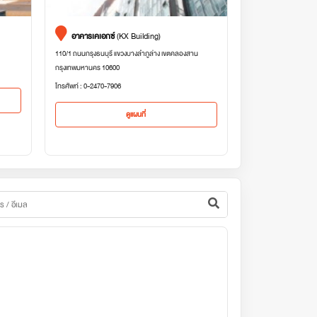
อาคารเคเอกซ์
(KX Building)
110/1 ถนนกรุงธนบุรี แขวงบางลำภูล่าง เขตคลองสาน
กรุงเทพมหานคร 10600
โทรศัพท์ : 0-2470-7906
ดูแผนที่