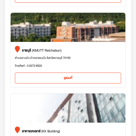
ราชบุรี
(KMUTT Ratchaburi)
ตำบลรางบัว อำเภอจอมบึง จังหวัดราชบุรี 70150
โทรศัพท์ : 0 3272 6520
ดูแผนที่
อาคารเคเอกซ์
(KX Building)