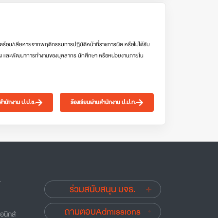
ดร้อน/เสียหายจากพฤติกรรมการปฏิบัติหน้าที่ราชการผิด หรือไม่ได้รับ
ง และพัฒนาการทำงานของบุคลากร นักศึกษา หรือหน่วยงานภายใน
นสำนักงาน ป.ป.ช.
ร้องเรียนผ่านสำนักงาน ป.ป.ท.
.
ร่วมสนับสนุน มจธ.
ถามตอบAdmissions
อนิกส์