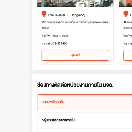
บางมด
(KMUTT Bangmod)
บ
126 ถนนประชาอุทิศ แขวงบางมด เขตทุ่งครุ กรุงเทพมหานคร
49 ซอย
10140
เขตบาง
โทรศัพท์ : 0 2470 8000
โทรศัพ
โทรสาร : 0 2427 9860
โทรสาร
ดูแผนที่
ช่องทางติดต่อหน่วยงานภายใน มจธ.
สภามหาวิทยาลัย
กลุ่มงานตรวจสอบภายใน