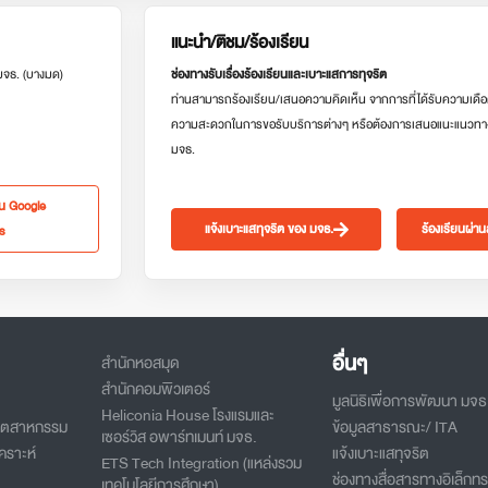
แนะนำ/ติชม/ร้องเรียน
 มจธ. (บางมด)
ช่องทางรับเรื่องร้องเรียนและเบาะแสการทุจริต
ท่านสามารถร้องเรียน/เสนอความคิดเห็น จากการที่ได้รับความเดือ
ความสะดวกในการขอรับบริการต่างๆ หรือต้องการเสนอแนะแนวทา
มจธ.
ใน Google
แจ้งเบาะแสทุจริต ของ มจธ.
ร้องเรียนผ่า
s
อื่นๆ
สำนักหอสมุด
สำนักคอมพิวเตอร์
มูลนิธิเพื่อการพัฒนา มจธ
Heliconia House โรงแรมและ
อุตสาหกรรม
ข้อมูลสาธารณะ/ ITA
เซอร์วิส อพาร์ทเมนท์ มจธ.
คราะห์
แจ้งเบาะแสทุจริต
ETS Tech Integration (แหล่งรวม
ช่องทางสื่อสารทางอิเล็กทร
เทคโนโลยีการศึกษา)