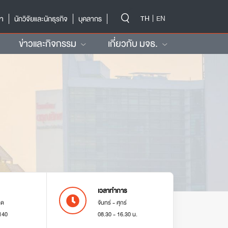
-->
TH
EN
ษา
นักวิจัยและนักธุรกิจ
บุคลากร
ข่าวและกิจกรรม
เกี่ยวกับ มจธ.
เวลาทำการ
มด
จันทร์ - ศุกร์
140
08.30 - 16.30 น.