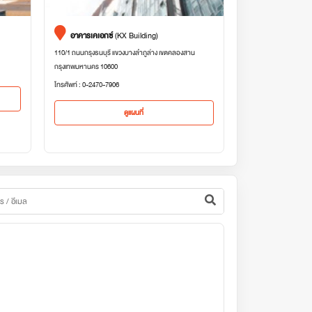
อาคารเคเอกซ์
(KX Building)
110/1 ถนนกรุงธนบุรี แขวงบางลำภูล่าง เขตคลองสาน
กรุงเทพมหานคร 10600
โทรศัพท์ : 0-2470-7906
ดูแผนที่