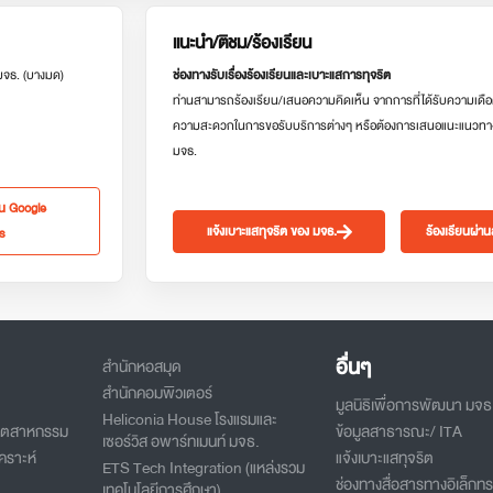
แนะนำ/ติชม/ร้องเรียน
 มจธ. (บางมด)
ช่องทางรับเรื่องร้องเรียนและเบาะแสการทุจริต
ท่านสามารถร้องเรียน/เสนอความคิดเห็น จากการที่ได้รับความเดือ
ความสะดวกในการขอรับบริการต่างๆ หรือต้องการเสนอแนะแนวทา
มจธ.
ใน Google
แจ้งเบาะแสทุจริต ของ มจธ.
ร้องเรียนผ่า
s
อื่นๆ
สำนักหอสมุด
สำนักคอมพิวเตอร์
มูลนิธิเพื่อการพัฒนา มจธ
Heliconia House โรงแรมและ
อุตสาหกรรม
ข้อมูลสาธารณะ/ ITA
เซอร์วิส อพาร์ทเมนท์ มจธ.
คราะห์
แจ้งเบาะแสทุจริต
ETS Tech Integration (แหล่งรวม
ช่องทางสื่อสารทางอิเล็กทร
เทคโนโลยีการศึกษา)