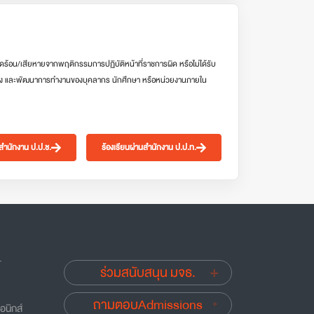
ดร้อน/เสียหายจากพฤติกรรมการปฏิบัติหน้าที่ราชการผิด หรือไม่ได้รับ
ง และพัฒนาการทำงานของบุคลากร นักศึกษา หรือหน่วยงานภายใน
นสำนักงาน ป.ป.ช.
ร้องเรียนผ่านสำนักงาน ป.ป.ท.
.
ร่วมสนับสนุน มจธ.
ถามตอบAdmissions
อนิกส์