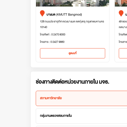
บางมด
(KMUTT Bangmod)
บ
126 ถนนประชาอุทิศ แขวงบางมด เขตทุ่งครุ กรุงเทพมหานคร
49 ซอย
10140
เขตบาง
โทรศัพท์ : 0 2470 8000
โทรศัพ
โทรสาร : 0 2427 9860
โทรสาร
ดูแผนที่
ช่องทางติดต่อหน่วยงานภายใน มจธ.
สภามหาวิทยาลัย
กลุ่มงานตรวจสอบภายใน