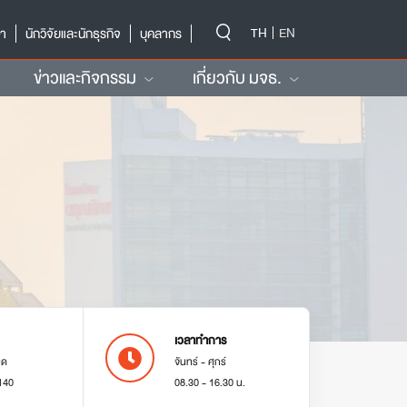
-->
TH
EN
ษา
นักวิจัยและนักธุรกิจ
บุคลากร
ข่าวและกิจกรรม
เกี่ยวกับ มจธ.
เวลาทำการ
มด
จันทร์ - ศุกร์
140
08.30 - 16.30 น.