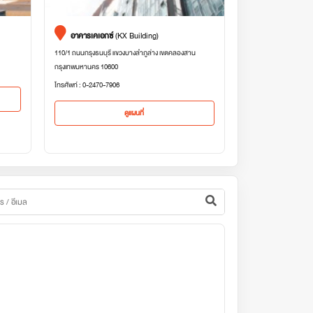
อาคารเคเอกซ์
(KX Building)
110/1 ถนนกรุงธนบุรี แขวงบางลำภูล่าง เขตคลองสาน
กรุงเทพมหานคร 10600
โทรศัพท์ : 0-2470-7906
ดูแผนที่