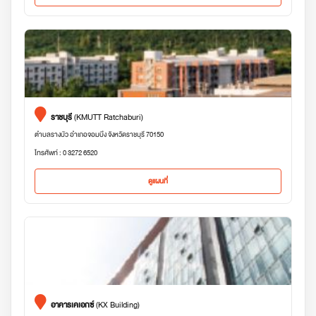
ราชบุรี
(KMUTT Ratchaburi)
ตำบลรางบัว อำเภอจอมบึง จังหวัดราชบุรี 70150
โทรศัพท์ : 0 3272 6520
ดูแผนที่
อาคารเคเอกซ์
(KX Building)