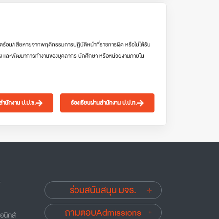
ดร้อน/เสียหายจากพฤติกรรมการปฏิบัติหน้าที่ราชการผิด หรือไม่ได้รับ
ง และพัฒนาการทำงานของบุคลากร นักศึกษา หรือหน่วยงานภายใน
นสำนักงาน ป.ป.ช.
ร้องเรียนผ่านสำนักงาน ป.ป.ท.
.
ร่วมสนับสนุน มจธ.
ถามตอบAdmissions
อนิกส์