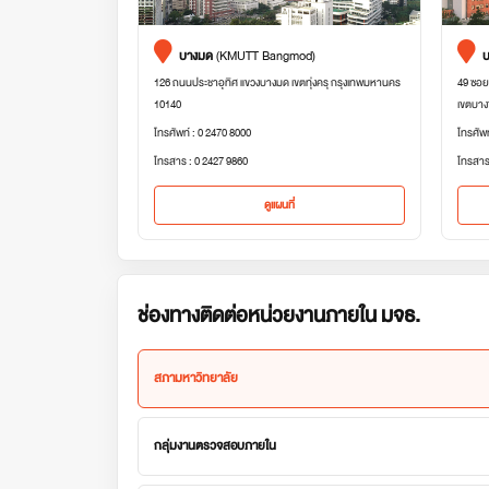
บางมด
(KMUTT Bangmod)
บ
126 ถนนประชาอุทิศ แขวงบางมด เขตทุ่งครุ กรุงเทพมหานคร
49 ซอย
10140
เขตบาง
โทรศัพท์ : 0 2470 8000
โทรศัพ
โทรสาร : 0 2427 9860
โทรสาร
ดูแผนที่
ช่องทางติดต่อหน่วยงานภายใน มจธ.
สภามหาวิทยาลัย
กลุ่มงานตรวจสอบภายใน