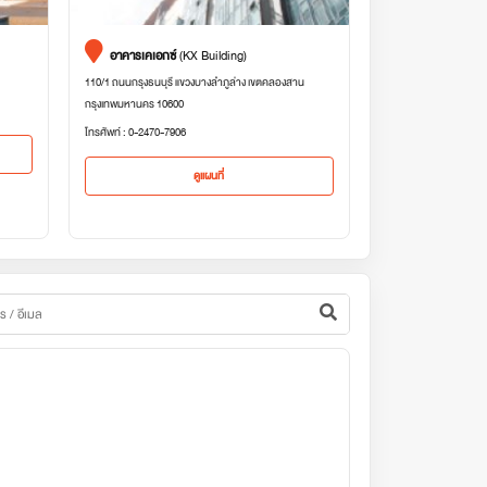
อาคารเคเอกซ์
(KX Building)
110/1 ถนนกรุงธนบุรี แขวงบางลำภูล่าง เขตคลองสาน
กรุงเทพมหานคร 10600
โทรศัพท์ : 0-2470-7906
ดูแผนที่