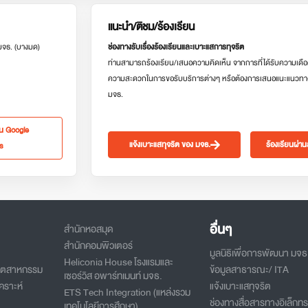
แนะนำ/ติชม/ร้องเรียน
 มจธ. (บางมด)
ช่องทางรับเรื่องร้องเรียนและเบาะแสการทุจริต
ท่านสามารถร้องเรียน/เสนอความคิดเห็น จากการที่ได้รับความเดือ
ความสะดวกในการขอรับบริการต่างๆ หรือต้องการเสนอแนะแนวทา
มจธ.
ใน Google
แจ้งเบาะแสทุจริต ของ มจธ.
ร้องเรียนผ่า
s
อื่นๆ
สำนักหอสมุด
สำนักคอมพิวเตอร์
มูลนิธิเพื่อการพัฒนา มจธ
Heliconia House โรงแรมและ
อุตสาหกรรม
ข้อมูลสาธารณะ/ ITA
เซอร์วิส อพาร์ทเมนท์ มจธ.
คราะห์
แจ้งเบาะแสทุจริต
ETS Tech Integration (แหล่งรวม
ช่องทางสื่อสารทางอิเล็กทร
เทคโนโลยีการศึกษา)