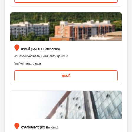
ราชบุรี
(KMUTT Ratchaburi)
ตำบลรางบัว อำเภอจอมบึง จังหวัดราชบุรี 70150
โทรศัพท์ : 0 3272 6520
ดูแผนที่
อาคารเคเอกซ์
(KX Building)