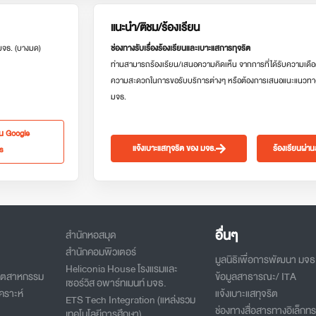
แนะนำ/ติชม/ร้องเรียน
 มจธ. (บางมด)
ช่องทางรับเรื่องร้องเรียนและเบาะแสการทุจริต
ท่านสามารถร้องเรียน/เสนอความคิดเห็น จากการที่ได้รับความเดือ
ความสะดวกในการขอรับบริการต่างๆ หรือต้องการเสนอแนะแนวทา
มจธ.
ใน Google
แจ้งเบาะแสทุจริต ของ มจธ.
ร้องเรียนผ่า
s
อื่นๆ
สำนักหอสมุด
สำนักคอมพิวเตอร์
มูลนิธิเพื่อการพัฒนา มจธ
Heliconia House โรงแรมและ
อุตสาหกรรม
ข้อมูลสาธารณะ/ ITA
เซอร์วิส อพาร์ทเมนท์ มจธ.
คราะห์
แจ้งเบาะแสทุจริต
ETS Tech Integration (แหล่งรวม
ช่องทางสื่อสารทางอิเล็กทร
เทคโนโลยีการศึกษา)