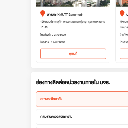
บางมด
(KMUTT Bangmod)
บ
126 ถนนประชาอุทิศ แขวงบางมด เขตทุ่งครุ กรุงเทพมหานคร
49 ซอย
10140
เขตบาง
โทรศัพท์ : 0 2470 8000
โทรศัพ
โทรสาร : 0 2427 9860
โทรสาร
ดูแผนที่
ช่องทางติดต่อหน่วยงานภายใน มจธ.
สภามหาวิทยาลัย
กลุ่มงานตรวจสอบภายใน