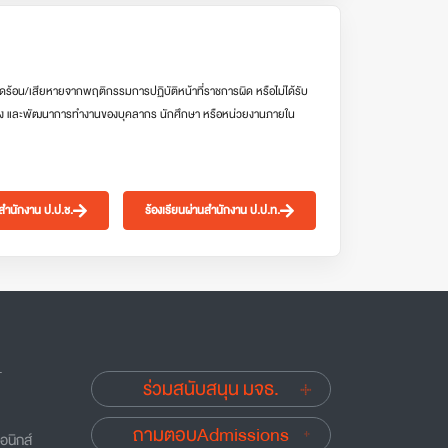
ดร้อน/เสียหายจากพฤติกรรมการปฏิบัติหน้าที่ราชการผิด หรือไม่ได้รับ
ง และพัฒนาการทำงานของบุคลากร นักศึกษา หรือหน่วยงานภายใน
นสำนักงาน ป.ป.ช.
ร้องเรียนผ่านสำนักงาน ป.ป.ท.
.
ร่วมสนับสนุน มจธ.
ถามตอบAdmissions
อนิกส์