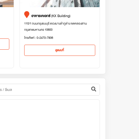
อาคารเคเอกซ์
(KX Building)
110/1 ถนนกรุงธนบุรี แขวงบางลำภูล่าง เขตคลองสาน
กรุงเทพมหานคร 10600
โทรศัพท์ : 0-2470-7906
ดูแผนที่