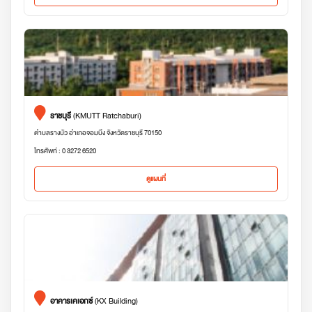
ราชบุรี
(KMUTT Ratchaburi)
ตำบลรางบัว อำเภอจอมบึง จังหวัดราชบุรี 70150
โทรศัพท์ : 0 3272 6520
ดูแผนที่
อาคารเคเอกซ์
(KX Building)