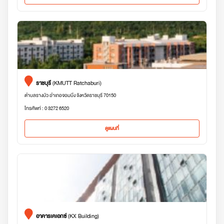
ราชบุรี
(KMUTT Ratchaburi)
ตำบลรางบัว อำเภอจอมบึง จังหวัดราชบุรี 70150
โทรศัพท์ : 0 3272 6520
ดูแผนที่
อาคารเคเอกซ์
(KX Building)