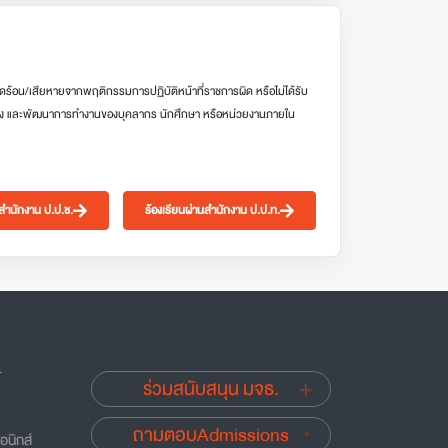
ดร้อน/เสียหายจากพฤติกรรมการปฏิบัติหน้าที่ราชการผิด หรือไม่ได้รับ
ง และพัฒนาการทำงานของบุคลากร นักศึกษา หรือหน่วยงานภายใน
นสำนักงาน ป.ป.ช.
ร้องเรียนผ่านสำนักงาน ป.ป.ท.
.
ร่วมสนับสนุน มจธ.
ถามตอบAdmissions
อนิกส์