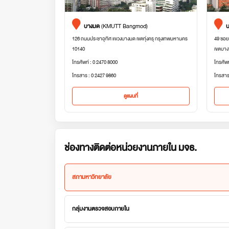
บางมด
(KMUTT Bangmod)
บ
126 ถนนประชาอุทิศ แขวงบางมด เขตทุ่งครุ กรุงเทพมหานคร
49 ซอย
10140
เขตบาง
โทรศัพท์ : 0 2470 8000
โทรศัพ
โทรสาร : 0 2427 9860
โทรสาร
ดูแผนที่
ช่องทางติดต่อหน่วยงานภายใน มจธ.
สภามหาวิทยาลัย
กลุ่มงานตรวจสอบภายใน