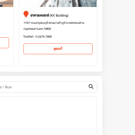
อาคารเคเอกซ์
(KX Building)
110/1 ถนนกรุงธนบุรี แขวงบางลำภูล่าง เขตคลองสาน
กรุงเทพมหานคร 10600
โทรศัพท์ : 0-2470-7906
ดูแผนที่