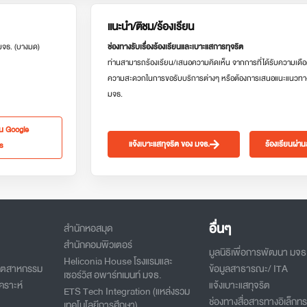
แนะนำ/ติชม/ร้องเรียน
 มจธ. (บางมด)
ช่องทางรับเรื่องร้องเรียนและเบาะแสการทุจริต
ท่านสามารถร้องเรียน/เสนอความคิดเห็น จากการที่ได้รับความเดือ
ความสะดวกในการขอรับบริการต่างๆ หรือต้องการเสนอแนะแนวทา
มจธ.
ใน Google
แจ้งเบาะแสทุจริต ของ มจธ.
ร้องเรียนผ่า
s
อื่นๆ
สำนักหอสมุด
สำนักคอมพิวเตอร์
มูลนิธิเพื่อการพัฒนา มจธ
Heliconia House โรงแรมและ
อุตสาหกรรม
ข้อมูลสาธารณะ/ ITA
เซอร์วิส อพาร์ทเมนท์ มจธ.
คราะห์
แจ้งเบาะแสทุจริต
ETS Tech Integration (แหล่งรวม
ช่องทางสื่อสารทางอิเล็กทร
เทคโนโลยีการศึกษา)