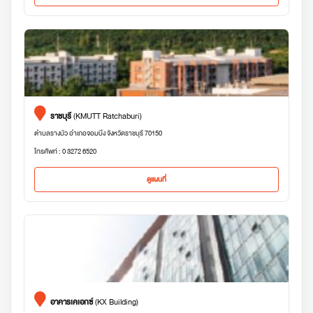
ราชบุรี
(KMUTT Ratchaburi)
ตำบลรางบัว อำเภอจอมบึง จังหวัดราชบุรี 70150
โทรศัพท์ : 0 3272 6520
ดูแผนที่
อาคารเคเอกซ์
(KX Building)