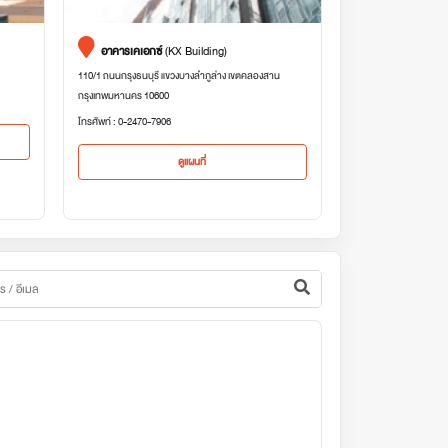
อาคารเคเอกซ์
(KX Building)
110/1 ถนนกรุงธนบุรี แขวงบางลำภูล่าง เขตคลองสาน
กรุงเทพมหานคร 10600
โทรศัพท์ : 0-2470-7906
ดูแผนที่