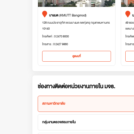
บางมด
(KMUTT Bangmod)
บ
126 ถนนประชาอุทิศ แขวงบางมด เขตทุ่งครุ กรุงเทพมหานคร
49 ซอย
10140
เขตบาง
โทรศัพท์ : 0 2470 8000
โทรศัพ
โทรสาร : 0 2427 9860
โทรสาร
ดูแผนที่
ช่องทางติดต่อหน่วยงานภายใน มจธ.
สภามหาวิทยาลัย
กลุ่มงานตรวจสอบภายใน