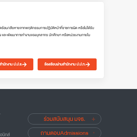
ดร้อน/เสียหายจากพฤติกรรมการปฏิบัติหน้าที่ราชการผิด หรือไม่ได้รับ
ง และพัฒนาการทำงานของบุคลากร นักศึกษา หรือหน่วยงานภายใน
นสำนักงาน ป.ป.ช.
ร้องเรียนผ่านสำนักงาน ป.ป.ท.
.
ร่วมสนับสนุน มจธ.
ถามตอบAdmissions
อนิกส์