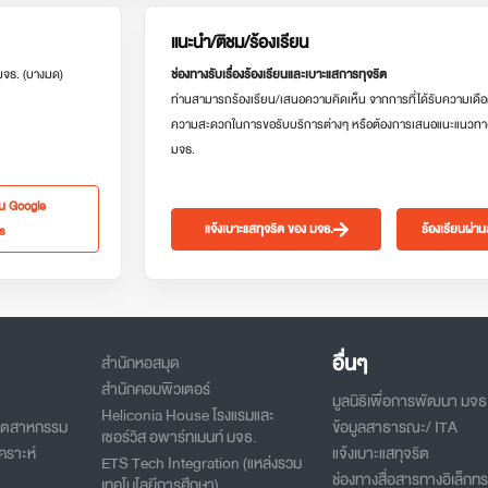
แนะนำ/ติชม/ร้องเรียน
 มจธ. (บางมด)
ช่องทางรับเรื่องร้องเรียนและเบาะแสการทุจริต
ท่านสามารถร้องเรียน/เสนอความคิดเห็น จากการที่ได้รับความเดือ
ความสะดวกในการขอรับบริการต่างๆ หรือต้องการเสนอแนะแนวทา
มจธ.
ใน Google
แจ้งเบาะแสทุจริต ของ มจธ.
ร้องเรียนผ่า
s
อื่นๆ
สำนักหอสมุด
สำนักคอมพิวเตอร์
มูลนิธิเพื่อการพัฒนา มจธ
Heliconia House โรงแรมและ
อุตสาหกรรม
ข้อมูลสาธารณะ/ ITA
เซอร์วิส อพาร์ทเมนท์ มจธ.
คราะห์
แจ้งเบาะแสทุจริต
ETS Tech Integration (แหล่งรวม
ช่องทางสื่อสารทางอิเล็กทร
เทคโนโลยีการศึกษา)