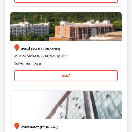
ราชบุรี
(KMUTT Ratchaburi)
ตำบลรางบัว อำเภอจอมบึง จังหวัดราชบุรี 70150
โทรศัพท์ : 0 3272 6520
ดูแผนที่
อาคารเคเอกซ์
(KX Building)