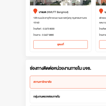
บางมด
(KMUTT Bangmod)
บ
126 ถนนประชาอุทิศ แขวงบางมด เขตทุ่งครุ กรุงเทพมหานคร
49 ซอย
10140
เขตบาง
โทรศัพท์ : 0 2470 8000
โทรศัพ
โทรสาร : 0 2427 9860
โทรสาร
ดูแผนที่
ช่องทางติดต่อหน่วยงานภายใน มจธ.
สภามหาวิทยาลัย
กลุ่มงานตรวจสอบภายใน