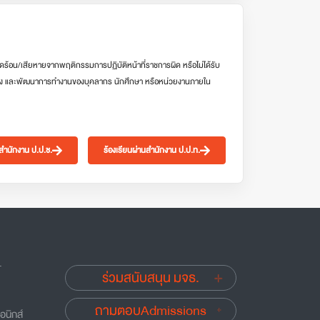
ดร้อน/เสียหายจากพฤติกรรมการปฏิบัติหน้าที่ราชการผิด หรือไม่ได้รับ
ง และพัฒนาการทำงานของบุคลากร นักศึกษา หรือหน่วยงานภายใน
นสำนักงาน ป.ป.ช.
ร้องเรียนผ่านสำนักงาน ป.ป.ท.
.
ร่วมสนับสนุน มจธ.
ถามตอบAdmissions
อนิกส์