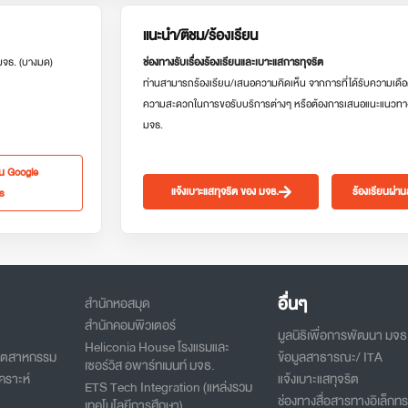
แนะนำ/ติชม/ร้องเรียน
 มจธ. (บางมด)
ช่องทางรับเรื่องร้องเรียนและเบาะแสการทุจริต
ท่านสามารถร้องเรียน/เสนอความคิดเห็น จากการที่ได้รับความเดือ
ความสะดวกในการขอรับบริการต่างๆ หรือต้องการเสนอแนะแนวทา
มจธ.
ใน Google
แจ้งเบาะแสทุจริต ของ มจธ.
ร้องเรียนผ่า
s
อื่นๆ
สำนักหอสมุด
สำนักคอมพิวเตอร์
มูลนิธิเพื่อการพัฒนา มจธ
Heliconia House โรงแรมและ
อุตสาหกรรม
ข้อมูลสาธารณะ/ ITA
เซอร์วิส อพาร์ทเมนท์ มจธ.
คราะห์
แจ้งเบาะแสทุจริต
ETS Tech Integration (แหล่งรวม
ช่องทางสื่อสารทางอิเล็กทร
เทคโนโลยีการศึกษา)