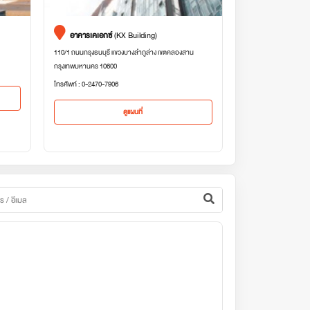
อาคารเคเอกซ์
(KX Building)
110/1 ถนนกรุงธนบุรี แขวงบางลำภูล่าง เขตคลองสาน
กรุงเทพมหานคร 10600
โทรศัพท์ : 0-2470-7906
ดูแผนที่