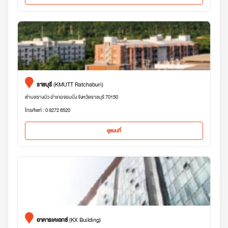
ราชบุรี
(KMUTT Ratchaburi)
ตำบลรางบัว อำเภอจอมบึง จังหวัดราชบุรี 70150
โทรศัพท์ : 0 3272 6520
ดูแผนที่
อาคารเคเอกซ์
(KX Building)