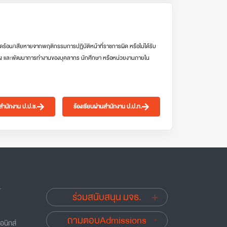
ดร้อน/เสียหายจากพฤติกรรมการปฏิบัติหน้าที่ราชการผิด หรือไม่ได้รับ
ง และพัฒนาการทำงานของบุคลากร นักศึกษา หรือหน่วยงานภายใน
นสำนักงาน ป.ป.ช.
ร้องเรียนผ่านสำนักงาน ป.ป.ท.
.
ร่วมสนับสนุน มจธ.
ถามตอบAdmissions
อนิกส์