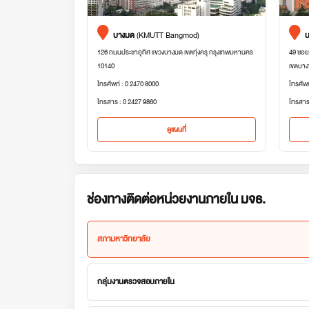
บางมด
(KMUTT Bangmod)
บ
126 ถนนประชาอุทิศ แขวงบางมด เขตทุ่งครุ กรุงเทพมหานคร
49 ซอย
10140
เขตบาง
โทรศัพท์ : 0 2470 8000
โทรศัพ
โทรสาร : 0 2427 9860
โทรสาร
ดูแผนที่
ช่องทางติดต่อหน่วยงานภายใน มจธ.
สภามหาวิทยาลัย
กลุ่มงานตรวจสอบภายใน