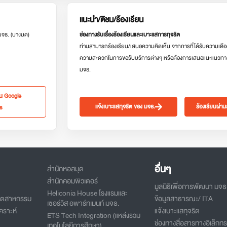
แนะนำ/ติชม/ร้องเรียน
 มจธ. (บางมด)
ช่องทางรับเรื่องร้องเรียนและเบาะแสการทุจริต
ท่านสามารถร้องเรียน/เสนอความคิดเห็น จากการที่ได้รับความเดือ
ความสะดวกในการขอรับบริการต่างๆ หรือต้องการเสนอแนะแนวทา
มจธ.
ใน Google
แจ้งเบาะแสทุจริต ของ มจธ.
ร้องเรียนผ่า
s
อื่นๆ
สำนักหอสมุด
สำนักคอมพิวเตอร์
มูลนิธิเพื่อการพัฒนา มจธ
Heliconia House โรงแรมและ
อุตสาหกรรม
ข้อมูลสาธารณะ/ ITA
เซอร์วิส อพาร์ทเมนท์ มจธ.
คราะห์
แจ้งเบาะแสทุจริต
ETS Tech Integration (แหล่งรวม
ช่องทางสื่อสารทางอิเล็กทร
เทคโนโลยีการศึกษา)