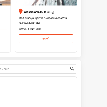
อาคารเคเอกซ์
(KX Building)
110/1 ถนนกรุงธนบุรี แขวงบางลำภูล่าง เขตคลองสาน
กรุงเทพมหานคร 10600
โทรศัพท์ : 0-2470-7906
ดูแผนที่