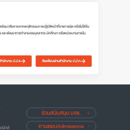
ดร้อน/เสียหายจากพฤติกรรมการปฏิบัติหน้าที่ราชการผิด หรือไม่ได้รับ
ง และพัฒนาการทำงานของบุคลากร นักศึกษา หรือหน่วยงานภายใน
นสำนักงาน ป.ป.ช.
ร้องเรียนผ่านสำนักงาน ป.ป.ท.
.
ร่วมสนับสนุน มจธ.
ถามตอบAdmissions
อนิกส์