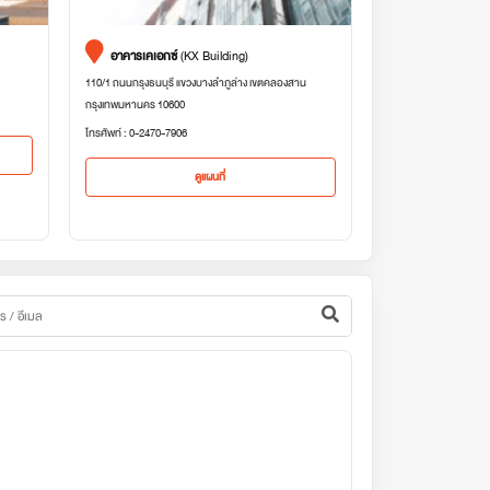
อาคารเคเอกซ์
(KX Building)
110/1 ถนนกรุงธนบุรี แขวงบางลำภูล่าง เขตคลองสาน
กรุงเทพมหานคร 10600
โทรศัพท์ : 0-2470-7906
ดูแผนที่