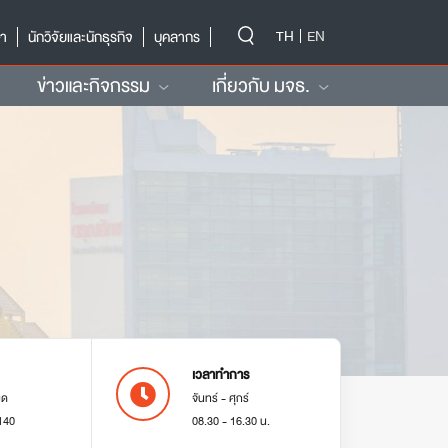
-->
TH
EN
ษา
นักวิจัยและนักธุรกิจ
บุคลากร
ข่าวและกิจกรรม
เกี่ยวกับ มจธ.
เวลาทำการ
มด
จันทร์ - ศุกร์
140
08.30 - 16.30 น.