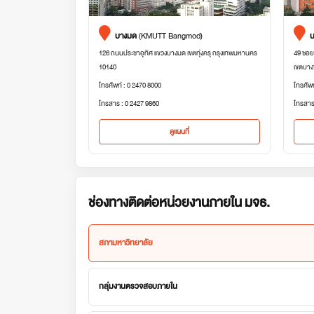
บางมด
(KMUTT Bangmod)
บ
126 ถนนประชาอุทิศ แขวงบางมด เขตทุ่งครุ กรุงเทพมหานคร
49 ซอย
10140
เขตบาง
โทรศัพท์ : 0 2470 8000
โทรศัพ
โทรสาร : 0 2427 9860
โทรสาร
ดูแผนที่
ช่องทางติดต่อหน่วยงานภายใน มจธ.
สภามหาวิทยาลัย
กลุ่มงานตรวจสอบภายใน