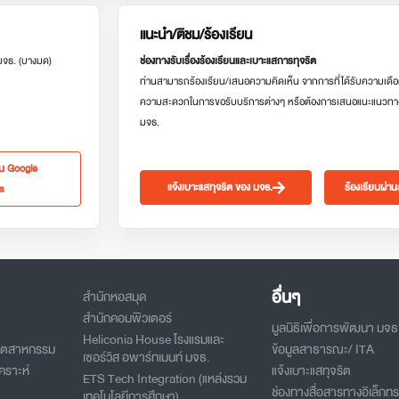
แนะนำ/ติชม/ร้องเรียน
 มจธ. (บางมด)
ช่องทางรับเรื่องร้องเรียนและเบาะแสการทุจริต
ท่านสามารถร้องเรียน/เสนอความคิดเห็น จากการที่ได้รับความเดือ
ความสะดวกในการขอรับบริการต่างๆ หรือต้องการเสนอแนะแนวทา
มจธ.
ใน Google
แจ้งเบาะแสทุจริต ของ มจธ.
ร้องเรียนผ่า
s
อื่นๆ
สำนักหอสมุด
สำนักคอมพิวเตอร์
มูลนิธิเพื่อการพัฒนา มจธ
Heliconia House โรงแรมและ
อุตสาหกรรม
ข้อมูลสาธารณะ/ ITA
เซอร์วิส อพาร์ทเมนท์ มจธ.
คราะห์
แจ้งเบาะแสทุจริต
ETS Tech Integration (แหล่งรวม
ช่องทางสื่อสารทางอิเล็กทร
เทคโนโลยีการศึกษา)