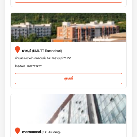
ราชบุรี
(KMUTT Ratchaburi)
ตำบลรางบัว อำเภอจอมบึง จังหวัดราชบุรี 70150
โทรศัพท์ : 0 3272 6520
ดูแผนที่
อาคารเคเอกซ์
(KX Building)