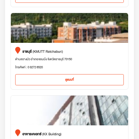
ราชบุรี
(KMUTT Ratchaburi)
ตำบลรางบัว อำเภอจอมบึง จังหวัดราชบุรี 70150
โทรศัพท์ : 0 3272 6520
ดูแผนที่
อาคารเคเอกซ์
(KX Building)