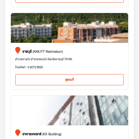
ราชบุรี
(KMUTT Ratchaburi)
ตำบลรางบัว อำเภอจอมบึง จังหวัดราชบุรี 70150
โทรศัพท์ : 0 3272 6520
ดูแผนที่
อาคารเคเอกซ์
(KX Building)