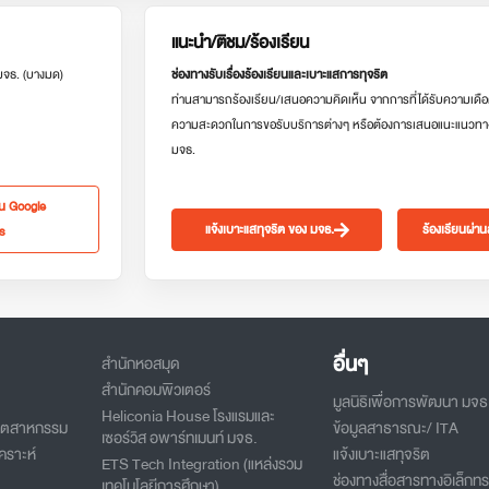
แนะนำ/ติชม/ร้องเรียน
 มจธ. (บางมด)
ช่องทางรับเรื่องร้องเรียนและเบาะแสการทุจริต
ท่านสามารถร้องเรียน/เสนอความคิดเห็น จากการที่ได้รับความเดือ
ความสะดวกในการขอรับบริการต่างๆ หรือต้องการเสนอแนะแนวทา
มจธ.
ใน Google
แจ้งเบาะแสทุจริต ของ มจธ.
ร้องเรียนผ่า
s
อื่นๆ
สำนักหอสมุด
สำนักคอมพิวเตอร์
มูลนิธิเพื่อการพัฒนา มจธ
Heliconia House โรงแรมและ
อุตสาหกรรม
ข้อมูลสาธารณะ/ ITA
เซอร์วิส อพาร์ทเมนท์ มจธ.
คราะห์
แจ้งเบาะแสทุจริต
ETS Tech Integration (แหล่งรวม
ช่องทางสื่อสารทางอิเล็กทร
เทคโนโลยีการศึกษา)