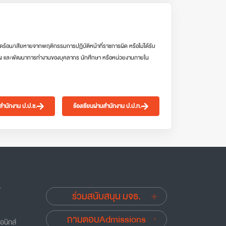
ดร้อน/เสียหายจากพฤติกรรมการปฏิบัติหน้าที่ราชการผิด หรือไม่ได้รับ
ง และพัฒนาการทำงานของบุคลากร นักศึกษา หรือหน่วยงานภายใน
นสำนักงาน ป.ป.ช.
ร้องเรียนผ่านสำนักงาน ป.ป.ท.
.
ร่วมสนับสนุน มจธ.
ถามตอบAdmissions
อนิกส์