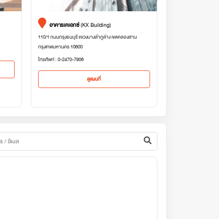
อาคารเคเอกซ์
(KX Building)
110/1 ถนนกรุงธนบุรี แขวงบางลำภูล่าง เขตคลองสาน
กรุงเทพมหานคร 10600
โทรศัพท์ : 0-2470-7906
ดูแผนที่