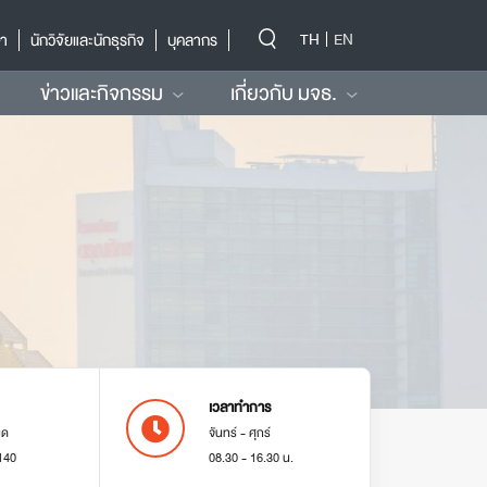
-->
TH
EN
ษา
นักวิจัยและนักธุรกิจ
บุคลากร
ข่าวและกิจกรรม
เกี่ยวกับ มจธ.
เวลาทำการ
มด
จันทร์ - ศุกร์
140
08.30 - 16.30 น.