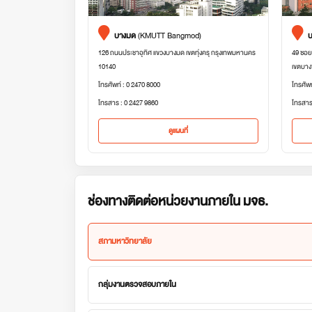
บางมด
(KMUTT Bangmod)
บ
126 ถนนประชาอุทิศ แขวงบางมด เขตทุ่งครุ กรุงเทพมหานคร
49 ซอย
10140
เขตบาง
โทรศัพท์ : 0 2470 8000
โทรศัพ
โทรสาร : 0 2427 9860
โทรสาร
ดูแผนที่
ช่องทางติดต่อหน่วยงานภายใน มจธ.
สภามหาวิทยาลัย
กลุ่มงานตรวจสอบภายใน