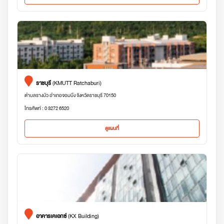
ราชบุรี
(KMUTT Ratchaburi)
ตำบลรางบัว อำเภอจอมบึง จังหวัดราชบุรี 70150
โทรศัพท์ : 0 3272 6520
ดูแผนที่
อาคารเคเอกซ์
(KX Building)