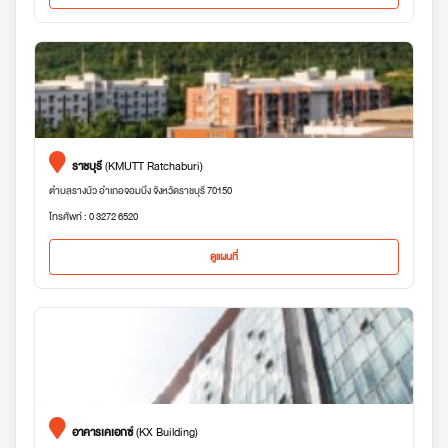
ราชบุรี
(KMUTT Ratchaburi)
ตำบลรางบัว อำเภอจอมบึง จังหวัดราชบุรี 70150
โทรศัพท์ : 0 3272 6520
ดูแผนที่
อาคารเคเอกซ์
(KX Building)