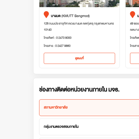
บางมด
(KMUTT Bangmod)
บ
126 ถนนประชาอุทิศ แขวงบางมด เขตทุ่งครุ กรุงเทพมหานคร
49 ซอย
10140
เขตบาง
โทรศัพท์ : 0 2470 8000
โทรศัพ
โทรสาร : 0 2427 9860
โทรสาร
ดูแผนที่
ช่องทางติดต่อหน่วยงานภายใน มจธ.
สภามหาวิทยาลัย
กลุ่มงานตรวจสอบภายใน