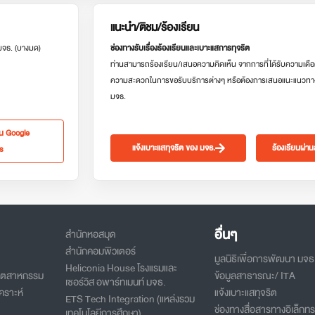
แนะนำ/ติชม/ร้องเรียน
 มจธ. (บางมด)
ช่องทางรับเรื่องร้องเรียนและเบาะแสการทุจริต
ท่านสามารถร้องเรียน/เสนอความคิดเห็น จากการที่ได้รับความเดือ
ความสะดวกในการขอรับบริการต่างๆ หรือต้องการเสนอแนะแนวทา
มจธ.
ใน Google
แจ้งเบาะแสทุจริต ของ มจธ.
ร้องเรียนผ่า
s
อื่นๆ
สำนักหอสมุด
สำนักคอมพิวเตอร์
มูลนิธิเพื่อการพัฒนา มจธ
Heliconia House โรงแรมและ
อุตสาหกรรม
ข้อมูลสาธารณะ/ ITA
เซอร์วิส อพาร์ทเมนท์ มจธ.
คราะห์
แจ้งเบาะแสทุจริต
ETS Tech Integration (แหล่งรวม
ช่องทางสื่อสารทางอิเล็กทร
เทคโนโลยีการศึกษา)