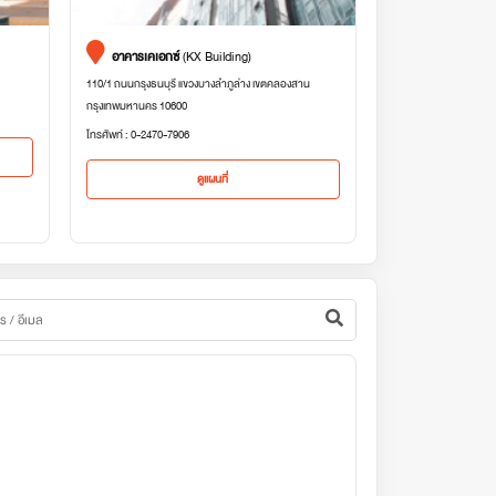
อาคารเคเอกซ์
(KX Building)
110/1 ถนนกรุงธนบุรี แขวงบางลำภูล่าง เขตคลองสาน
กรุงเทพมหานคร 10600
โทรศัพท์ : 0-2470-7906
ดูแผนที่