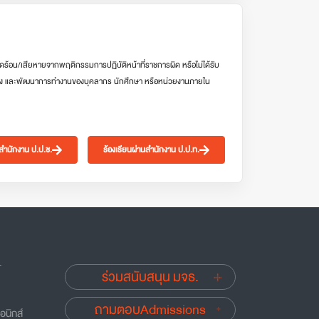
ดร้อน/เสียหายจากพฤติกรรมการปฏิบัติหน้าที่ราชการผิด หรือไม่ได้รับ
ง และพัฒนาการทำงานของบุคลากร นักศึกษา หรือหน่วยงานภายใน
นสำนักงาน ป.ป.ช.
ร้องเรียนผ่านสำนักงาน ป.ป.ท.
.
ร่วมสนับสนุน มจธ.
ถามตอบAdmissions
อนิกส์